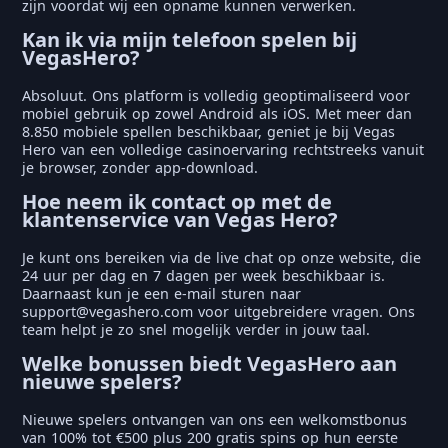
zijn voordat wij een opname kunnen verwerken.
Kan ik via mijn telefoon spelen bij
VegasHero?
Absoluut. Ons platform is volledig geoptimaliseerd voor
mobiel gebruik op zowel Android als iOS. Met meer dan
8.850 mobiele spellen beschikbaar, geniet je bij Vegas
Hero van een volledige casinoervaring rechtstreeks vanuit
je browser, zonder app-download.
Hoe neem ik contact op met de
klantenservice van Vegas Hero?
Je kunt ons bereiken via de live chat op onze website, die
24 uur per dag en 7 dagen per week beschikbaar is.
Daarnaast kun je een e-mail sturen naar
support@vegashero.com
voor uitgebreidere vragen. Ons
team helpt je zo snel mogelijk verder in jouw taal.
Welke bonussen biedt VegasHero aan
nieuwe spelers?
Nieuwe spelers ontvangen van ons een welkomstbonus
van 100% tot €500 plus 200 gratis spins op hun eerste