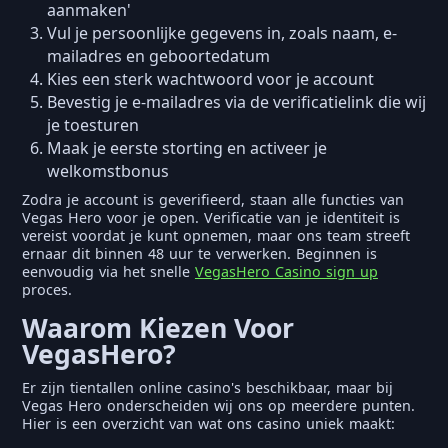
aanmaken'
Vul je persoonlijke gegevens in, zoals naam, e-
mailadres en geboortedatum
Kies een sterk wachtwoord voor je account
Bevestig je e-mailadres via de verificatielink die wij
je toesturen
Maak je eerste storting en activeer je
welkomstbonus
Zodra je account is geverifieerd, staan alle functies van
Vegas Hero voor je open. Verificatie van je identiteit is
vereist voordat je kunt opnemen, maar ons team streeft
ernaar dit binnen 48 uur te verwerken. Beginnen is
eenvoudig via het snelle
VegasHero Casino sign up
proces.
Waarom Kiezen Voor
VegasHero?
Er zijn tientallen online casino's beschikbaar, maar bij
Vegas Hero onderscheiden wij ons op meerdere punten.
Hier is een overzicht van wat ons casino uniek maakt: