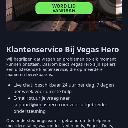
WORD LID
VANDAAG
Klantenservice Bij Vegas Hero
Wij begrijpen dat vragen en problemen op elk moment
kunnen ontstaan. Daarom biedt VegasHero zijn spelers
een uitstekende klantenservice, die op meerdere
manieren bereikbaar is:
Live chat: beschikbaar 24 uur per dag, 7 dagen
per week voor directe hulp
E-mail: stuur je vraag naar
support@vegashero.com
voor uitgebreide
ondersteuning
Ons ondersteuningsteam is getraind om te helpen in
meerdere talen, waaronder Nederlands, Engels, Duits,