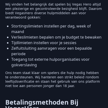
Wij vinden het belangrijk dat spelen bij Vegas Hero altijd
een plezierige en gecontroleerde bezigheid blijft. Daarom
biedt VegasHero diverse hulpmiddelen aan voor
verantwoord gokken:
Stortingslimieten instellen per dag, week of
maand
Verlieslimieten bepalen om je budget te bewaken
Tijdlimieten instellen voor je sessies
Zelfuitsluiting aanvragen voor een bepaalde
periode
Toegang tot externe hulporganisaties voor
gokverslaving
Ons team staat klaar om spelers die hulp nodig hebben
te ondersteunen. Wij hanteren een strikt beleid rondom
leeftijdsverificatie en staan het gebruik van ons platform
niet toe aan personen jonger dan 18 jaar.
Betalingsmethoden Bij