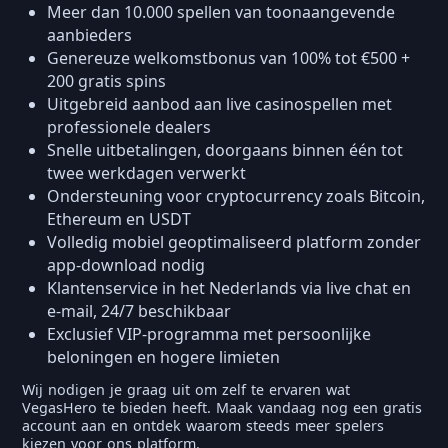
Meer dan 10.000 spellen van toonaangevende
aanbieders
Genereuze welkomstbonus van 100% tot €500 +
200 gratis spins
Uitgebreid aanbod aan live casinospellen met
professionele dealers
Snelle uitbetalingen, doorgaans binnen één tot
twee werkdagen verwerkt
Ondersteuning voor cryptocurrency zoals Bitcoin,
Ethereum en USDT
Volledig mobiel geoptimaliseerd platform zonder
app-download nodig
Klantenservice in het Nederlands via live chat en
e-mail, 24/7 beschikbaar
Exclusief VIP-programma met persoonlijke
beloningen en hogere limieten
Wij nodigen je graag uit om zelf te ervaren wat
VegasHero te bieden heeft. Maak vandaag nog een gratis
account aan en ontdek waarom steeds meer spelers
kiezen voor ons platform.