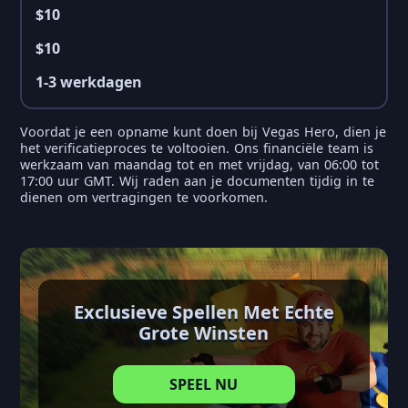
$10
$10
1-3 werkdagen
Voordat je een opname kunt doen bij Vegas Hero, dien je
het verificatieproces te voltooien. Ons financiële team is
werkzaam van maandag tot en met vrijdag, van 06:00 tot
17:00 uur GMT. Wij raden aan je documenten tijdig in te
dienen om vertragingen te voorkomen.
Exclusieve Spellen Met Echte
Grote Winsten
SPEEL NU