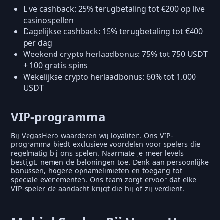
Live cashback: 25% terugbetaling tot €200 op live
casinospellen
Dagelijkse cashback: 15% terugbetaling tot €400
per dag
Weekend crypto herlaadbonus: 75% tot 750 USDT
+ 100 gratis spins
Wekelijkse crypto herlaadbonus: 60% tot 1.000
USDT
VIP-programma
Bij VegasHero waarderen wij loyaliteit. Ons VIP-
programma biedt exclusieve voordelen voor spelers die
regelmatig bij ons spelen. Naarmate je meer levels
bestijgt, nemen de beloningen toe. Denk aan persoonlijke
bonussen, hogere opnamelimieten en toegang tot
speciale evenementen. Ons team zorgt ervoor dat elke
VIP-speler de aandacht krijgt die hij of zij verdient.