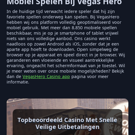
Mobiel Spelen Bij Vegas Hero
In de huidige tijd verwacht iedere speler dat hij zijn
favoriete spellen onderweg kan spelen. Bij VegasHero
hebben wij ons platform volledig geoptimaliseerd voor
mobiel gebruik. Met meer dan 8.850 mobiele spellen
beschikbaar, mis je op je smartphone of tablet vrijwel
niets van ons volledige aanbod. Ons casino werkt
naadloos op zowel Android als iOS, zonder dat je een
aparte app hoeft te downloaden. Open simpelweg de
browser op je apparaat en speel direct in je browser. Wij
garanderen een vloeiende en visueel aantrekkelijke
ervaring, ongeacht het schermformaat van je toestel. Wil
je meer weten over onze mobiele mogelijkheden? Bekijk
dan de
VegasHero Casino app
pagina voor meer
informatie.
Topbeoordeeld Casino Met Snelle
Veilige Uitbetalingen