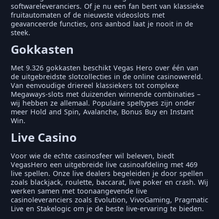
softwareleveranciers. Of je nu een fan bent van klassieke
fruitautomaten of de nieuwste videoslots met
geavanceerde functies, ons aanbod laat je nooit in de
steek.
Gokkasten
Met 9.326 gokkasten beschikt Vegas Hero over één van
de uitgebreidste slotcollecties in de online casinowereld.
Van eenvoudige driereel klassiekers tot complexe
Megaways-slots met duizenden winnende combinaties –
wij hebben ze allemaal. Populaire speltypes zijn onder
meer Hold and Spin, Avalanche, Bonus Buy en Instant
Win.
Live Casino
Voor wie de echte casinosfeer wil beleven, biedt
VegasHero een uitgebreide live casinoafdeling met 469
live spellen. Onze live dealers begeleiden je door spellen
zoals blackjack, roulette, baccarat, live poker en crash. Wij
werken samen met toonaangevende live
casinoleveranciers zoals Evolution, VivoGaming, Pragmatic
Live en Stakelogic om je de beste live-ervaring te bieden.