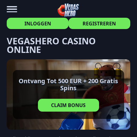
INLOGGEN
REGISTREREN
VEGASHERO CASINO
ONLINE
Ontvang Tot 500 EUR + 200 Gratis
Spins
CLAIM BONUS